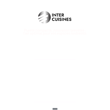
Pureté compacte, innovation brevetée :
l’air optimal pour vos espaces restreints.
À PROPOS
55 Rue De Seine 94400 VITRY-SUR-SEINE
01 46 80 10 27
Nous suivre
NOS PAGES