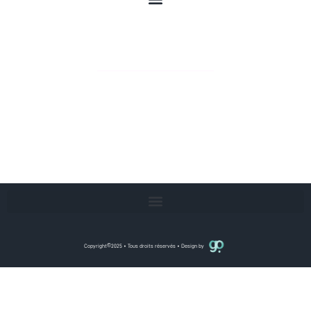
HEURES D'OUVERTURE
Lun - Ven : 09 h - 13 h / 14 h - 18 h
Samedi : Prendre rendez-vous
©
Copyright
2025 • Tous droits réservés • Design by