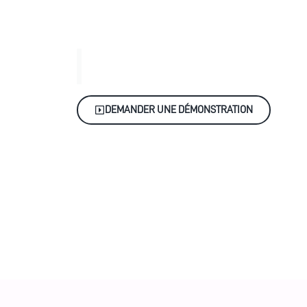
| Lyon
Pureté compacte, innovation br
l'air optimal pour vos espaces 
DEMANDER UNE DÉMONSTRATION