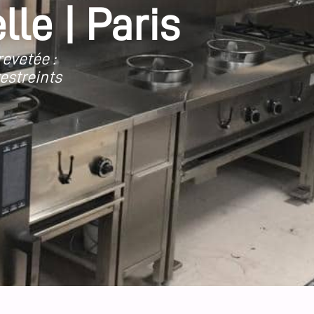
le | Paris
evetée :
restreints